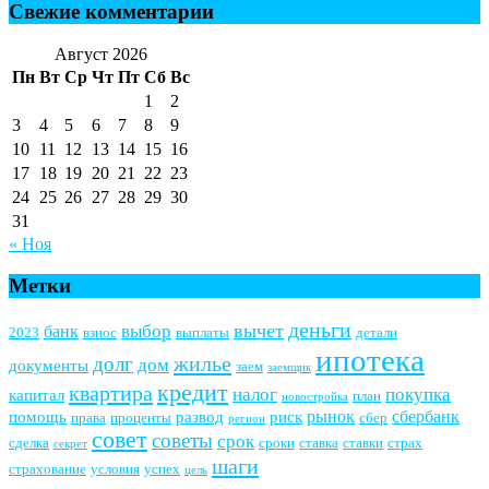
Свежие комментарии
Август 2026
Пн
Вт
Ср
Чт
Пт
Сб
Вс
1
2
3
4
5
6
7
8
9
10
11
12
13
14
15
16
17
18
19
20
21
22
23
24
25
26
27
28
29
30
31
« Ноя
Метки
деньги
вычет
выбор
банк
2023
взнос
выплаты
детали
ипотека
жилье
долг
дом
документы
заем
заемщик
кредит
квартира
налог
покупка
капитал
план
новостройка
рынок
сбербанк
помощь
развод
риск
права
проценты
сбер
регион
совет
советы
срок
сделка
сроки
ставка
ставки
страх
секрет
шаги
страхование
условия
успех
цель