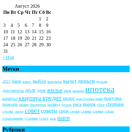
Август 2026
Пн
Вт
Ср
Чт
Пт
Сб
Вс
1
2
3
4
5
6
7
8
9
10
11
12
13
14
15
16
17
18
19
20
21
22
23
24
25
26
27
28
29
30
31
« Ноя
Метки
деньги
вычет
выбор
банк
2023
взнос
выплаты
детали
ипотека
жилье
долг
дом
документы
заем
заемщик
кредит
квартира
налог
покупка
капитал
план
новостройка
рынок
сбербанк
помощь
развод
риск
права
проценты
сбер
регион
совет
советы
срок
сделка
сроки
ставка
ставки
страх
секрет
шаги
страхование
условия
успех
цель
Рубрики