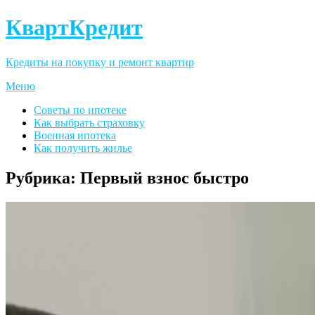
КвартКредит
Кредиты на покупку и ремонт квартир
Меню
Советы по ипотеке
Как выбрать страховку
Военная ипотека
Как получить жилье
Рубрика:
Первый взнос быстро