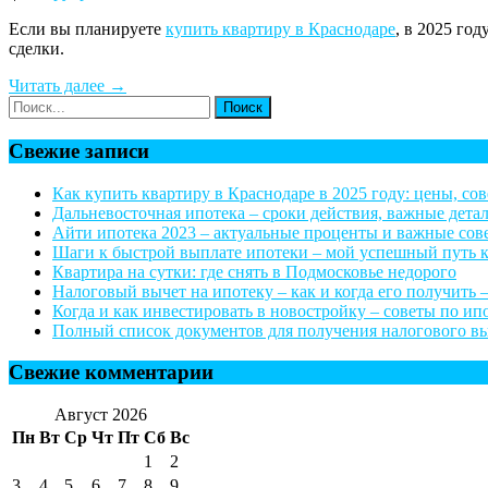
Если вы планируете
купить квартиру в Краснодаре
, в 2025 го
сделки.
Читать далее →
Свежие записи
Как купить квартиру в Краснодаре в 2025 году: цены, со
Дальневосточная ипотека – сроки действия, важные дета
Айти ипотека 2023 – актуальные проценты и важные со
Шаги к быстрой выплате ипотеки – мой успешный путь 
Квартира на сутки: где снять в Подмосковье недорого
Налоговый вычет на ипотеку – как и когда его получить –
Когда и как инвестировать в новостройку – советы по и
Полный список документов для получения налогового выч
Свежие комментарии
Август 2026
Пн
Вт
Ср
Чт
Пт
Сб
Вс
1
2
3
4
5
6
7
8
9