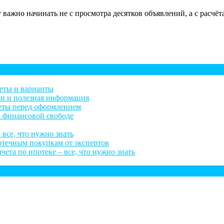
ду важно начинать не с просмотра десятков объявлений, а с расч
веты и варианты
ли и полезная информация
веты перед оформлением
к финансовой свободе
 все, что нужно знать
потечным покупкам от экспертов
ета по ипотеке – все, что нужно знать