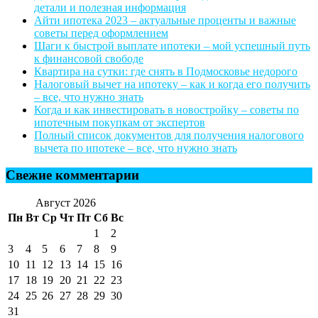
детали и полезная информация
Айти ипотека 2023 – актуальные проценты и важные
советы перед оформлением
Шаги к быстрой выплате ипотеки – мой успешный путь
к финансовой свободе
Квартира на сутки: где снять в Подмосковье недорого
Налоговый вычет на ипотеку – как и когда его получить
– все, что нужно знать
Когда и как инвестировать в новостройку – советы по
ипотечным покупкам от экспертов
Полный список документов для получения налогового
вычета по ипотеке – все, что нужно знать
Свежие комментарии
Август 2026
Пн
Вт
Ср
Чт
Пт
Сб
Вс
1
2
3
4
5
6
7
8
9
10
11
12
13
14
15
16
17
18
19
20
21
22
23
24
25
26
27
28
29
30
31