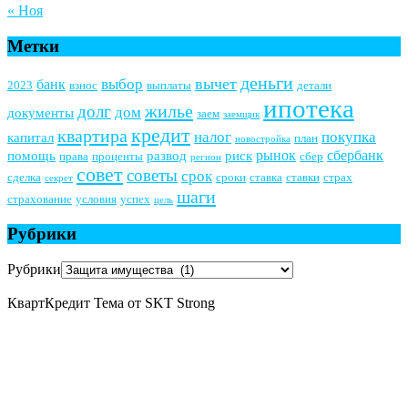
« Ноя
Метки
деньги
вычет
выбор
банк
2023
взнос
выплаты
детали
ипотека
жилье
долг
дом
документы
заем
заемщик
кредит
квартира
налог
покупка
капитал
план
новостройка
рынок
сбербанк
помощь
развод
риск
права
проценты
сбер
регион
совет
советы
срок
сделка
сроки
ставка
ставки
страх
секрет
шаги
страхование
условия
успех
цель
Рубрики
Рубрики
КвартКредит Тема от SKT Strong