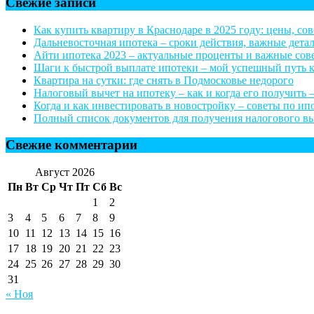
Свежие записи
Как купить квартиру в Краснодаре в 2025 году: цены, со
Дальневосточная ипотека – сроки действия, важные дета
Айти ипотека 2023 – актуальные проценты и важные со
Шаги к быстрой выплате ипотеки – мой успешный путь 
Квартира на сутки: где снять в Подмосковье недорого
Налоговый вычет на ипотеку – как и когда его получить –
Когда и как инвестировать в новостройку – советы по и
Полный список документов для получения налогового выч
Свежие комментарии
Август 2026
Пн
Вт
Ср
Чт
Пт
Сб
Вс
1
2
3
4
5
6
7
8
9
10
11
12
13
14
15
16
17
18
19
20
21
22
23
24
25
26
27
28
29
30
31
« Ноя