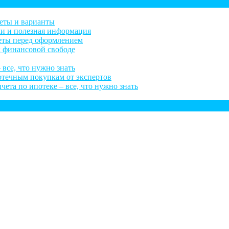
веты и варианты
ли и полезная информация
веты перед оформлением
к финансовой свободе
 все, что нужно знать
потечным покупкам от экспертов
ета по ипотеке – все, что нужно знать