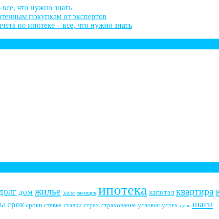
 все, что нужно знать
потечным покупкам от экспертов
ета по ипотеке – все, что нужно знать
ипотека
жилье
квартира
долг
дом
капитал
заем
заемщик
шаги
ты
срок
сроки
ставка
ставки
страх
страхование
условия
успех
цель