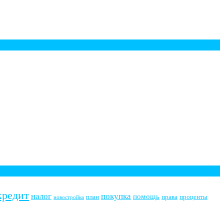
кредит
налог
покупка
помощь
план
права
проценты
новостройка