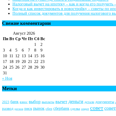
Налоговый вычет на ипотеку – как и когда его получить –
Когда и как инвестировать в новостройку – советы по и
Полный список документов для получения налогового выч
Свежие комментарии
Август 2026
Пн
Вт
Ср
Чт
Пт
Сб
Вс
1
2
3
4
5
6
7
8
9
10
11
12
13
14
15
16
17
18
19
20
21
22
23
24
25
26
27
28
29
30
31
« Ноя
Метки
деньги
вычет
выбор
банк
документы
2023
взнос
выплаты
детали
совет
сове
рынок
сбербанк
развод
риск
сбер
сделка
регион
секрет