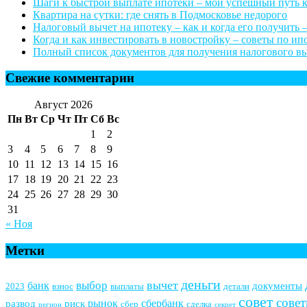
Шаги к быстрой выплате ипотеки – мой успешный путь 
Квартира на сутки: где снять в Подмосковье недорого
Налоговый вычет на ипотеку – как и когда его получить –
Когда и как инвестировать в новостройку – советы по и
Полный список документов для получения налогового выч
Свежие комментарии
Август 2026
Пн
Вт
Ср
Чт
Пт
Сб
Вс
1
2
3
4
5
6
7
8
9
10
11
12
13
14
15
16
17
18
19
20
21
22
23
24
25
26
27
28
29
30
31
« Ноя
Метки
деньги
вычет
выбор
банк
документы
2023
взнос
выплаты
детали
совет
сове
рынок
сбербанк
развод
риск
сбер
сделка
регион
секрет