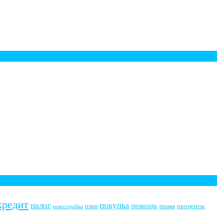
кредит
налог
покупка
помощь
план
права
проценты
новостройка