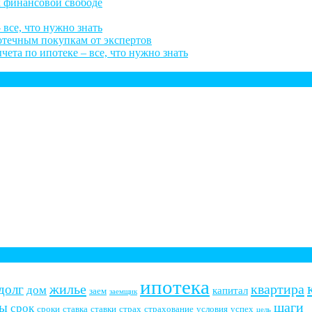
к финансовой свободе
 все, что нужно знать
потечным покупкам от экспертов
ета по ипотеке – все, что нужно знать
ипотека
жилье
квартира
долг
дом
капитал
заем
заемщик
шаги
ты
срок
сроки
ставка
ставки
страх
страхование
условия
успех
цель