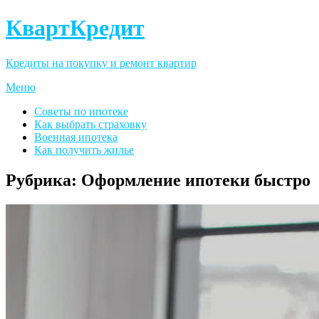
КвартКредит
Кредиты на покупку и ремонт квартир
Меню
Советы по ипотеке
Как выбрать страховку
Военная ипотека
Как получить жилье
Рубрика:
Оформление ипотеки быстро