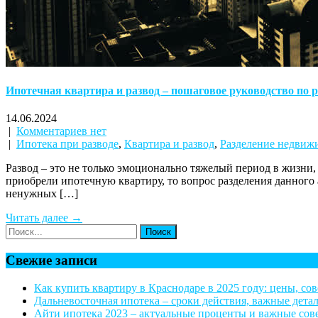
Ипотечная квартира и развод – пошаговое руководство по
14.06.2024
|
Комментариев нет
|
Ипотека при разводе
,
Квартира и развод
,
Разделение недвиж
Развод – это не только эмоционально тяжелый период в жизни,
приобрели ипотечную квартиру, то вопрос разделения данного
ненужных […]
Читать далее →
Свежие записи
Как купить квартиру в Краснодаре в 2025 году: цены, со
Дальневосточная ипотека – сроки действия, важные дета
Айти ипотека 2023 – актуальные проценты и важные со