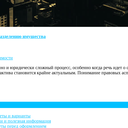
 разделению имущества
имости
 но и юридически сложный процесс, особенно когда речь идет о
 актива становится крайне актуальным. Понимание правовых ас
веты и варианты
ли и полезная информация
веты перед оформлением