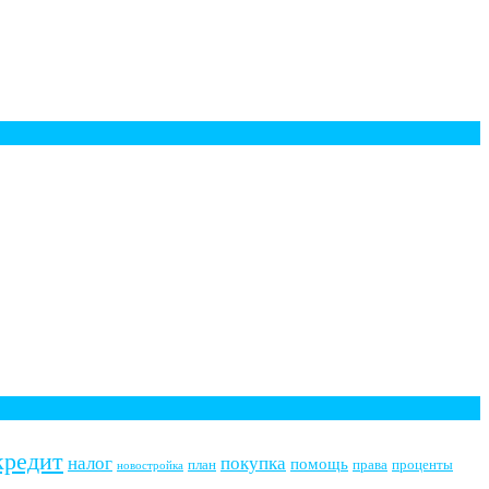
кредит
налог
покупка
помощь
план
права
проценты
новостройка