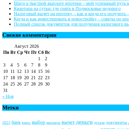
Шаги к быстрой выплате ипотеки – мой успешный путь 
Квартира на сутки: где снять в Подмосковье недорого
Налоговый вычет на ипотеку – как и когда его получить –
Когда и как инвестировать в новостройку – советы по и
Полный список документов для получения налогового выч
Свежие комментарии
Август 2026
Пн
Вт
Ср
Чт
Пт
Сб
Вс
1
2
3
4
5
6
7
8
9
10
11
12
13
14
15
16
17
18
19
20
21
22
23
24
25
26
27
28
29
30
31
« Ноя
Метки
деньги
вычет
выбор
банк
документы
2023
взнос
выплаты
детали