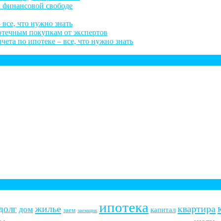
к финансовой свободе
 все, что нужно знать
потечным покупкам от экспертов
ета по ипотеке – все, что нужно знать
ипотека
жилье
квартира
долг
дом
капитал
заем
заемщик