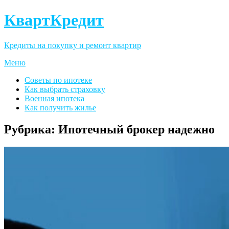
КвартКредит
Кредиты на покупку и ремонт квартир
Меню
Советы по ипотеке
Как выбрать страховку
Военная ипотека
Как получить жилье
Рубрика:
Ипотечный брокер надежно