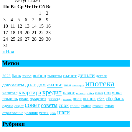
Август 2026
Пн
Вт
Ср
Чт
Пт
Сб
Вс
1
2
3
4
5
6
7
8
9
10
11
12
13
14
15
16
17
18
19
20
21
22
23
24
25
26
27
28
29
30
31
« Ноя
Метки
деньги
вычет
выбор
банк
2023
взнос
выплаты
детали
ипотека
жилье
долг
дом
документы
заем
заемщик
кредит
квартира
налог
покупка
капитал
план
новостройка
рынок
сбербанк
помощь
развод
риск
права
проценты
сбер
регион
совет
советы
срок
сделка
сроки
ставка
ставки
страх
секрет
шаги
страхование
условия
успех
цель
Рубрики