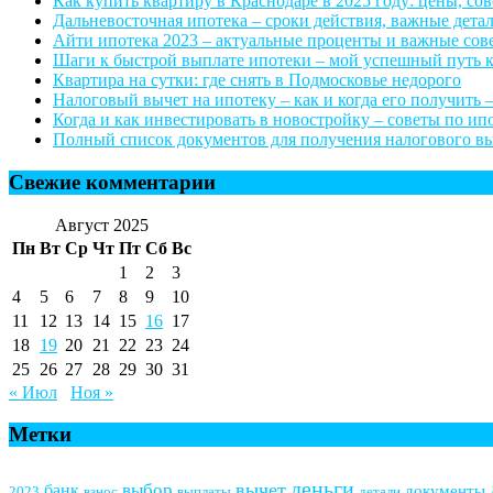
Как купить квартиру в Краснодаре в 2025 году: цены, со
Дальневосточная ипотека – сроки действия, важные дета
Айти ипотека 2023 – актуальные проценты и важные со
Шаги к быстрой выплате ипотеки – мой успешный путь 
Квартира на сутки: где снять в Подмосковье недорого
Налоговый вычет на ипотеку – как и когда его получить –
Когда и как инвестировать в новостройку – советы по и
Полный список документов для получения налогового выч
Свежие комментарии
Август 2025
Пн
Вт
Ср
Чт
Пт
Сб
Вс
1
2
3
4
5
6
7
8
9
10
11
12
13
14
15
16
17
18
19
20
21
22
23
24
25
26
27
28
29
30
31
« Июл
Ноя »
Метки
деньги
вычет
выбор
банк
документы
2023
взнос
выплаты
детали