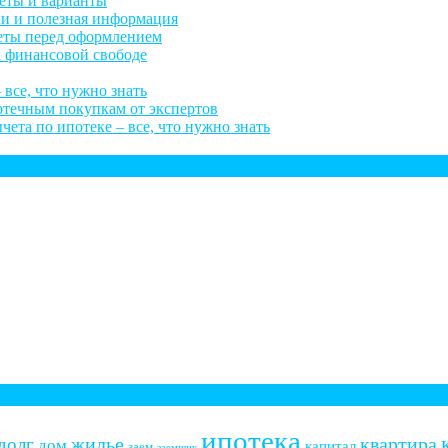
веты и варианты
ли и полезная информация
веты перед оформлением
к финансовой свободе
 все, что нужно знать
потечным покупкам от экспертов
ета по ипотеке – все, что нужно знать
ипотека
жилье
квартира
долг
дом
капитал
заем
заемщик